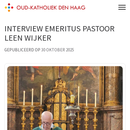
Skip
Oud-katholieke parochie van de H.H.
to
Jacobus en Augustinus Den Haag
content
INTERVIEW EMERITUS PASTOOR
(Press
LEEN WIJKER
Enter)
GEPUBLICEERD OP
30 OKTOBER 2025