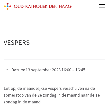
Skip
Oud-katholieke parochie van de H.H.
to
Jacobus en Augustinus Den Haag
content
(Press
Enter)
VESPERS
Datum:
13 september 2026 16:00
–
16:45
Let op, de maandelijkse vespers verschuiven na de
zomerstop van de 2e zondag in de maand naar de 1e
zondag in de maand.